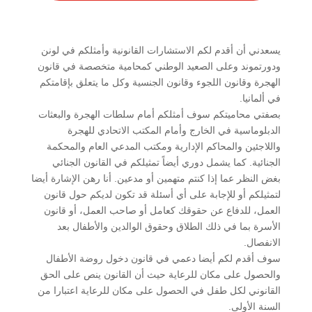
يسعدني أن أقدم لكم الاستشارات القانونية وأمثلكم في لونن
ودورتموند وعلى الصعيد الوطني كمحامية متخصصة في قانون
الهجرة وقانون اللجوء وقانون الجنسية وكل ما يتعلق بإقامتكم
في ألمانيا.
بصفتي محاميتكم سوف أمثلكم أمام سلطات الهجرة والبعثات
الدبلوماسية في الخارج وأمام المكتب الاتحادي للهجرة
‏واللاجئين والمحاكم الإدارية ومكتب المدعي العام والمحكمة
الجنائية. كما يشمل دوري أيضاً تمثيلكم في القانون الجنائي
بغض النظر عما إذا كنتم متهمين أو مدعين. أنا رهن الإشارة أيضا
لتمثيلكم أو للإجابة على أي أسئلة قد تكون لديكم حول قانون
العمل، للدفاع عن حقوقك كعامل أو صاحب العمل، أو قانون
الأسرة بما في ذلك الطلاق وحقوق الوالدين والأطفال بعد
الانفصال.
سوف أقدم لكم أيضا دعمي في قانون دخول روضة الأطفال
والحصول على مكان للرعاية حيث أن القانون ينص على الحق
القانوني لكل طفل في الحصول على مكان للرعاية اعتبارا من
السنة الأولى.